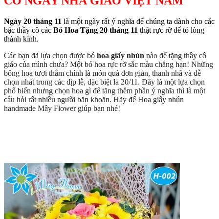
CÔ NGÀY NHÀ GIÁO VIỆT NAM
Ngày 20 tháng 11
là một ngày rất ý nghĩa để chúng ta dành cho các
bậc thầy cô các
Bó Hoa Tặng 20 tháng 11
thật rực rỡ để tỏ lòng
thành kính.
Các bạn đã lựa chọn được bó
hoa giấy nhún
nào để tặng thầy cô
giáo của mình chưa? Một bó hoa rực rỡ sắc màu chẳng hạn! Những
bông hoa tươi thắm chính là món quà đơn giản, thanh nhã và dễ
chọn nhất trong các dịp lễ, đặc biệt là 20/11. Đây là một lựa chọn
phổ biến nhưng chọn hoa gì để tăng thêm phần ý nghĩa thì là một
câu hỏi rất nhiều người băn khoăn. Hãy để Hoa giấy nhún
handmade Mây Flower giúp bạn nhé!