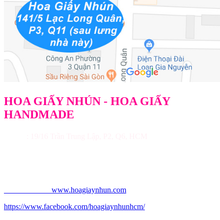
HOA GIẤY NHÚN - HOA GIẤY
HANDMADE
Địa chỉ
: 19/16 Trần Trung Lập, P2, Q6, HCM
Điện thoại: 091.290.8430 Uyên
Email: uyenpaperflorist@gmail.com
Website chính:
www.hoagiaynhun.com
https://www.facebook.com/hoagiaynhunhcm/