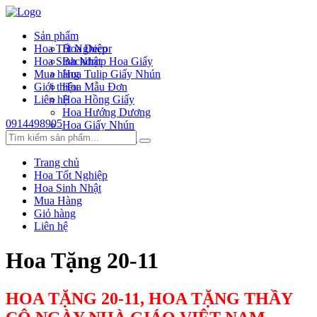
Sản phẩm
Hoa Tốt Nghiệp
Hoa Decor
Hoa Sinh Nhật
Backdrop Hoa Giấy
Mua hàng
Hoa Tulip Giấy Nhún
Giới thiệu
Hoa Mẫu Đơn
Liên hệ
Hoa Hồng Giấy
Hoa Hướng Dương
0914498905
Hoa Giấy Nhún
Hoa Hồng Xoắn
Trang chủ
Hoa Tốt Nghiệp
Hoa Sinh Nhật
Mua Hàng
Giỏ hàng
Liên hệ
Hoa Tặng 20-11
HOA TẶNG 20-11, HOA TẶNG THẦY