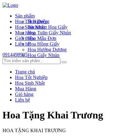
Sản phẩm
Hoa Tốt Nghiệp
Hoa Decor
Hoa Sinh Nhật
Backdrop Hoa Giấy
Mua hàng
Hoa Tulip Giấy Nhún
Giới thiệu
Hoa Mẫu Đơn
Liên hệ
Hoa Hồng Giấy
Hoa Hướng Dương
0914498905
Hoa Giấy Nhún
Hoa Hồng Xoắn
Trang chủ
Hoa Tốt Nghiệp
Hoa Sinh Nhật
Mua Hàng
Giỏ hàng
Liên hệ
Hoa Tặng Khai Trương
HOA TẶNG KHAI TRƯƠNG