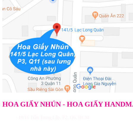
HOA GIẤY NHÚN - HOA GIẤY HAND
Địa chỉ
: 19/16 Trần Trung Lập, P2, Q6, HCM
Điện thoại: 091.290.8430 Uyên