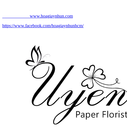
Email: uyenpaperflorist@gmail.com
Website chính:
www.hoagiaynhun.com
https://www.facebook.com/hoagiaynhunhcm/