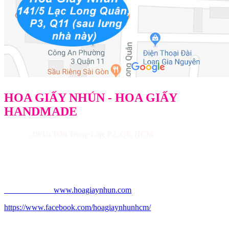
HOA GIẤY NHÚN - HOA GIẤY
HANDMADE
Địa chỉ
: 19/16 Trần Trung Lập, P2, Q6, HCM
Điện thoại: 091.290.8430 Uyên
Email: uyenpaperflorist@gmail.com
Website chính:
www.hoagiaynhun.com
https://www.facebook.com/hoagiaynhunhcm/