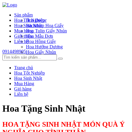
Sản phẩm
Hoa Tốt Nghiệp
Hoa Decor
Hoa Sinh Nhật
Backdrop Hoa Giấy
Mua hàng
Hoa Tulip Giấy Nhún
Giới thiệu
Hoa Mẫu Đơn
Liên hệ
Hoa Hồng Giấy
Hoa Hướng Dương
0914498905
Hoa Giấy Nhún
Hoa Hồng Xoắn
Trang chủ
Hoa Tốt Nghiệp
Hoa Sinh Nhật
Mua Hàng
Giỏ hàng
Liên hệ
Hoa Tặng Sinh Nhật
HOA TẶNG SINH NHẬT MÓN QUÀ Ý